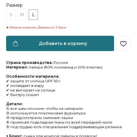
Размер
S
M
L
★ Можно оплатить Долями от Т-Банк
Добавить в корзину
Страна производства:
Россия
Материал:
лайкра (80% полиамид и 20% эластан)
Особенности материала:
✔ защита от солнца UPF 50+
✔ охлаждает в жару
✔ не выгорает на солнце
✔ быстро сохнет
Детали:
① все швы плоские, чтобы не натирали
② используется пластиковая фурнитура
③ предусмотрены съемные чашки
④ приятная подкладная ткань по всей передней части
⑤ под грудью есть специальная поддерживающая резинка
+ Бонус:
сумка для мокрой лайкры в подарок!