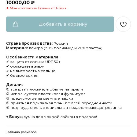
10000,00
₽
★ Можно оплатить Долями от Т-Банк
Добавить в корзину
Страна производства:
Россия
Материал:
лайкра (80% полиамид и 20% эластан)
Особенности материала:
✔ защита от солнца UPF 50+
✔ охлаждает в жару
✔ не выгорает на солнце
✔ быстро сохнет
Детали:
① все швы плоские, чтобы не натирали
② используется пластиковая фурнитура
③ предусмотрены съемные чашки
④ приятная подкладная ткань по всей передней части
⑤ под грудью есть специальная поддерживающая резинка
+ Бонус:
сумка для мокрой лайкры в подарок!
Таблица размеров