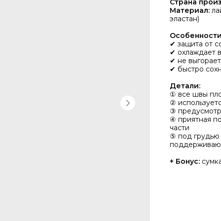
Страна прои
Материал:
ла
эластан)
Особенности
✔ защита от с
✔ охлаждает 
✔ не выгорает
✔ быстро сох
Детали:
① все швы пло
② использует
③ предусмотр
④ приятная п
части
⑤ под грудью 
поддерживаю
+ Бонус:
сумка