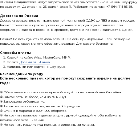
Жители Владивостока могут забрать свой заказ самостоятельно в нашем шоу-руму
по адресу ул. Державина, 25, офис 4 (этаж 1). Работаем по записи +7 (914) 711-85-58.
Доставка по России
Доставка осуществляется транспортной компанией СДЭК до ПВЗ в вашем городе.
Р
асчет стоимости и сроков доставки до вашего города осуществляется при
оформлении заказа в корзине. В среднем, доставка по России занимает 3-6 дней.
Важно! Во всех пунктах самовывоза СДЭКа есть примерочные. Если размер не
подошел, вы сразу можете оформить возврат. Для вас это бесплатно.
Способы оплаты
Картой на сайте (Visa, MasterCard, МИР).
Оплата
Долями от Т-Банка
Наличными или картой в шоу-руме.
Рекомендации по уходу
Есть несколько правил, которые помогут сохранить изделие на долгие
года:
① Обязательно ополаскивать пресной водой после соленой или бассейна.
② Замачивать не более, чем на 30 минут.
③ Запрещено отбеливание.
④ Только машинная стирка, не выше 30 градусов.
⑤ Отжим в барабане 800−1000 оборотов.
⑥ Не хранить влажное изделие рядом с другой одеждой, чтобы избежать
возможного окрашивания.
⑦ Не хранить изделие под прямыми солнечными лучами.