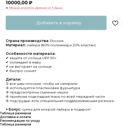
10000,00
₽
★ Можно оплатить Долями от Т-Банк
Добавить в корзину
Страна производства:
Россия
Материал:
лайкра (80% полиамид и 20% эластан)
Особенности материала:
✔ защита от солнца UPF 50+
✔ охлаждает в жару
✔ не выгорает на солнце
✔ быстро сохнет
Детали:
① все швы плоские, чтобы не натирали
② используется пластиковая фурнитура
③ предусмотрены съемные чашки
④ приятная подкладная ткань по всей передней части
⑤ под грудью есть специальная поддерживающая резинка
+ Бонус:
сумка для мокрой лайкры в подарок!
Таблица размеров
Доставка и оплата
Рекомендации по уходу
Таблица размеров