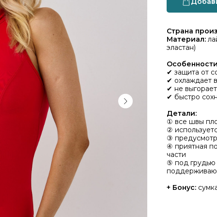
Добави
Страна прои
Материал:
ла
эластан)
Особенности
✔ защита от с
✔ охлаждает 
✔ не выгорает
✔ быстро сох
Детали:
① все швы пло
② использует
③ предусмотр
④ приятная п
части
⑤ под грудью 
поддерживаю
+ Бонус:
сумка