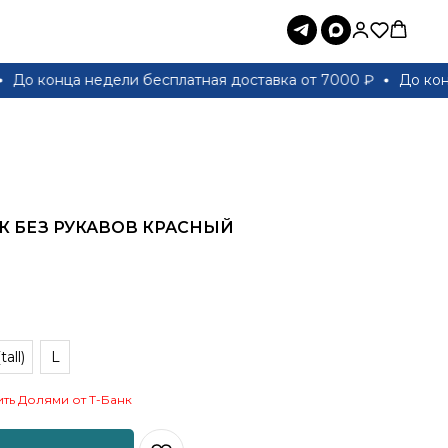
конца недели бесплатная доставка от 7000 ₽
До конца не
К БЕЗ РУКАВОВ КРАСНЫЙ
tall)
L
ть Долями от Т-Банк