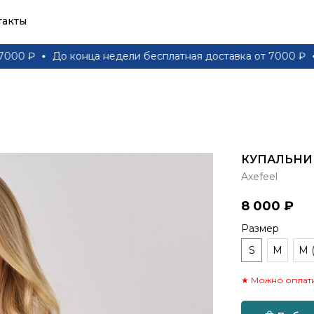
такты
₽
До конца недели бесплатная доставка от 7000 ₽
До 
КУПАЛЬНИ
Axefeel
8 000
₽
Размер
S
M
M (
★ Можно оплати