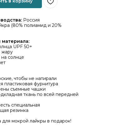
ть в корзину
зводства:
Россия
йкра (80% полиамид и 20%
 материала:
олнца UPF 50+
в жару
 на солнце
нет
ские, чтобы не натирали
ся пластиковая фурнитура
ены съемные чашки
одкладная ткань по всей передней
есть специальная
щая резинка
 для мокрой лайкры в подарок!